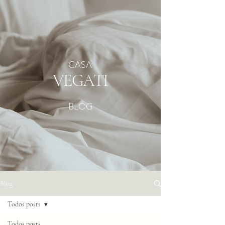
CASA
VEG
ATI
BLOG
Blog
Todos posts
Todos posts